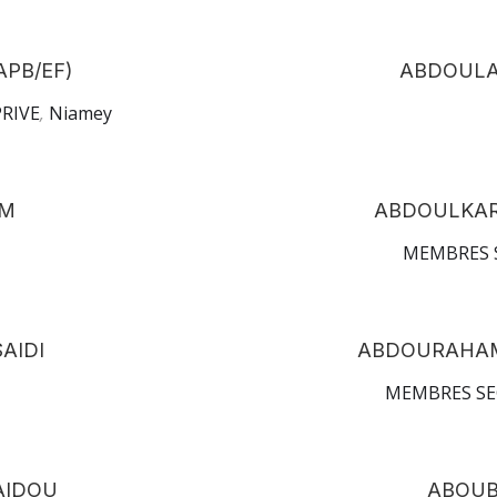
PB/EF)
ABDOULA
RIVE
,
Niamey
IM
ABDOULKAR
MEMBRES 
AIDI
ABDOURAHAM
MEMBRES SE
AIDOU
ABOUB