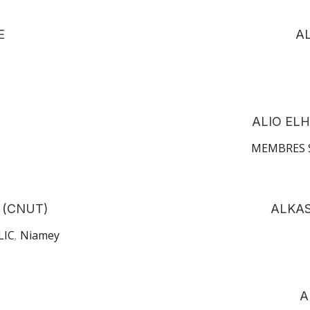
E
A
ALIO ELH
MEMBRES 
 (CNUT)
ALKA
LIC
,
Niamey
A