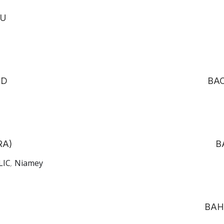
OU
ED
BA
RA)
B
LIC
,
Niamey
BAH