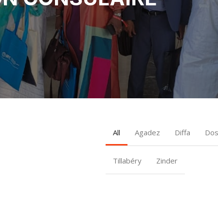
All
Agadez
Diffa
Do
Tillabéry
Zinder