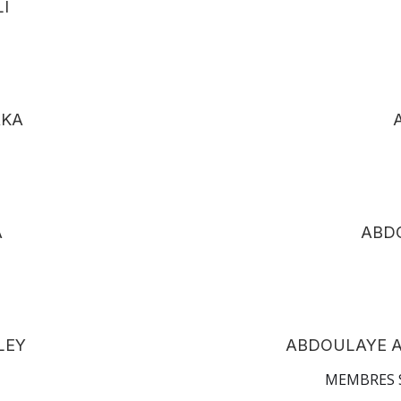
I
RKA
A
ABDO
LEY
ABDOULAYE A
MEMBRES 