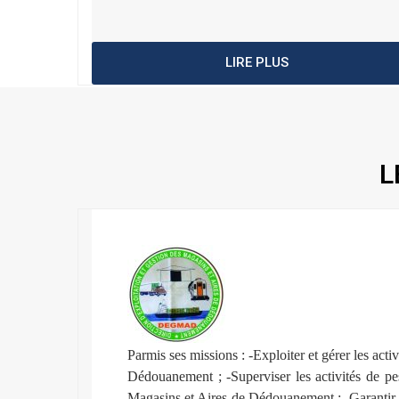
LIRE PLUS
L
Parmis ses missions : -Exploiter et gérer les acti
Dédouanement ; -Superviser les activités de p
Magasins et Aires de Dédouanement ; -Garantir e