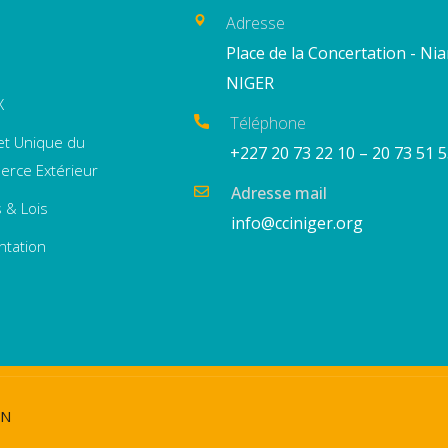
Adresse
Place de la Concertation - Ni
NIGER
X
Téléphone
et Unique du
+227 20 73 22 10 – 20 73 51 
rce Extérieur
Adresse mail
 & Lois
info@cciniger.org
ntation
DN