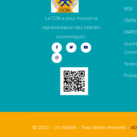
MDE
La CCIN a pour mission la
CMAN
représentation des intérêts
ANIPE
économiques.
Guich
Comme
Textes
Prése
© 2022 – CCI NIGER – Tous droits réservés –
A