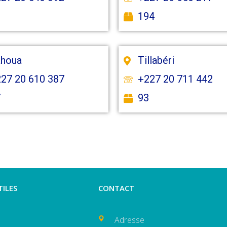
1
194
ahoua
Tillabéri
27 20 610 387
+227 20 711 442
7
93
TILES
CONTACT
Adresse