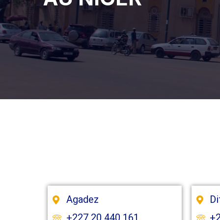
Agadez
Di
+227 20 440 161
+2