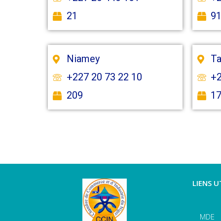
21
9
Niamey
T
+227 20 73 22 10
+2
209
1
LIENS U
MDE