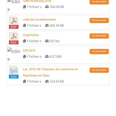
code invest ang 2014
TÉLÉCHARGER
1 fichier·s
160.09 KB
code des investissements
TÉLÉCHARGER
1 fichier·s
365.36 KB
Code minier
TÉLÉCHARGER
1 fichier·s
507 Ko
CGI 2013
TÉLÉCHARGER
1 fichier·s
4.27 MB
Loi _2015-08 Tribunaux_de_commerce en
TÉLÉCHARGER
République du Niger
1 fichier·s
126.50 KB