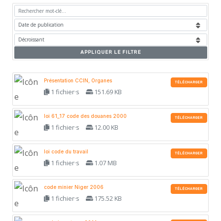
APPLIQUER LE FILTRE
Présentation CCIN, Organes
TÉLÉCHARGER
1 fichier·s
151.69 KB
loi 61_17 code des douanes 2000
TÉLÉCHARGER
1 fichier·s
12.00 KB
loi code du travail
TÉLÉCHARGER
1 fichier·s
1.07 MB
code minier Niger 2006
TÉLÉCHARGER
1 fichier·s
175.52 KB