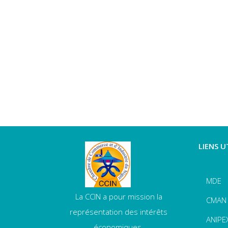
LIENS U
MDE
La CCIN a pour mission la
CMAN
représentation des intérêts
ANIPE
économiques.