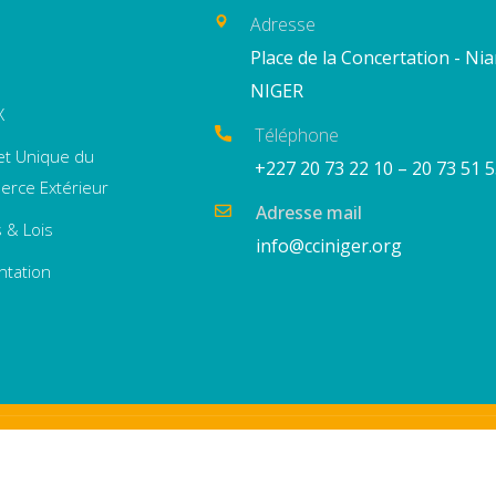
Adresse
Place de la Concertation - Ni
NIGER
X
Téléphone
et Unique du
+227 20 73 22 10 – 20 73 51 
rce Extérieur
Adresse mail
 & Lois
info@cciniger.org
ntation
DN