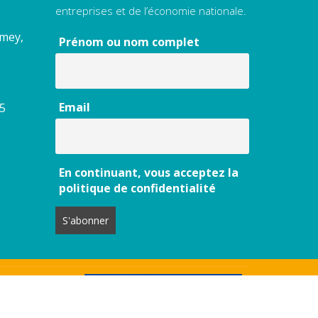
entreprises et de l’économie nationale.
amey,
Prénom ou nom complet
Email
55
En continuant, vous acceptez la
politique de confidentialité