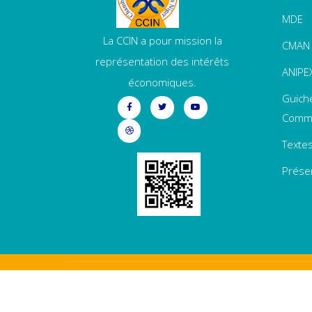
MDE
La CCIN a pour mission la
CMAN
représentation des intérêts
ANIPE
économiques.
Guich
Comme
Textes
Prése
© 2022 – CCI NIGER – Tous droits réservés –
A