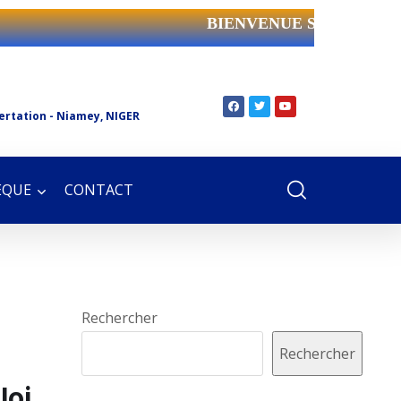
BIENVENUE SUR LE SIT
ertation - Niamey, NIGER
ÈQUE
CONTACT
Rechercher
Rechercher
loi