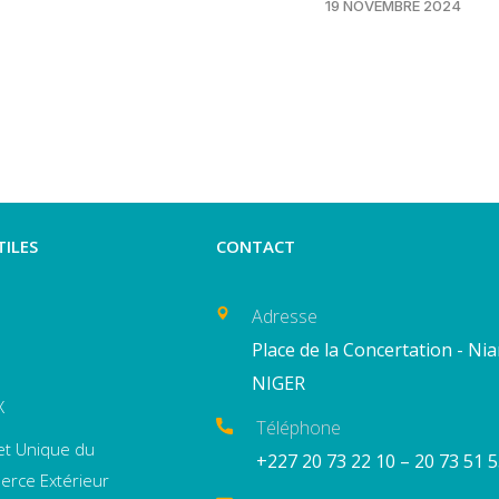
19 NOVEMBRE 2024
TILES
CONTACT
Adresse
Place de la Concertation - Ni
NIGER
X
Téléphone
et Unique du
+227 20 73 22 10 – 20 73 51 
rce Extérieur