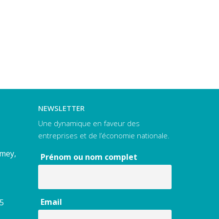
NEWSLETTER
Une dynamique en faveur des
entreprises et de l’économie nationale.
amey,
Prénom ou nom complet
Email
55