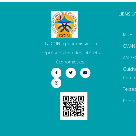
LIENS U
MDE
La CCIN a pour mission la
CMAN
représentation des intérêts
ANIPE
économiques.
Guich
Comme
Textes
Prése