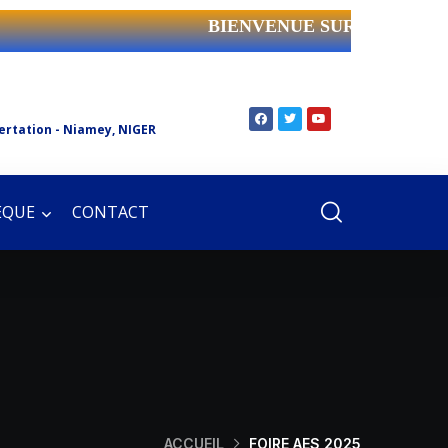
BIENVENUE SUR LE SITE 
ertation - Niamey, NIGER
ÈQUE
CONTACT
ACCUEIL
FOIRE AES 2025