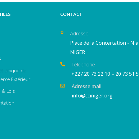
TILES
CONTACT
Adresse
Place de la Concertation - Ni
NIGER
X
Téléphone
et Unique du
+227 20 73 22 10 – 20 73 51 
rce Extérieur
Adresse mail
 & Lois
info@cciniger.org
ntation