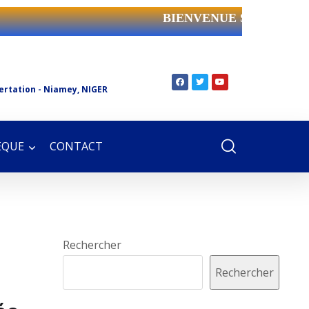
BIENVENUE SUR LE SI
ertation - Niamey, NIGER
ÈQUE
CONTACT
Rechercher
Rechercher