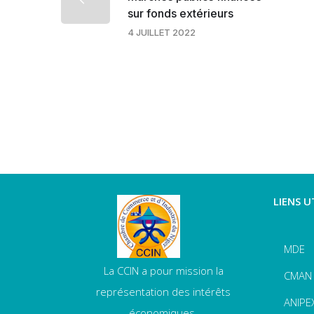
sur fonds extérieurs
4 JUILLET 2022
LIENS U
MDE
La CCIN a pour mission la
CMAN
représentation des intérêts
ANIPE
économiques.