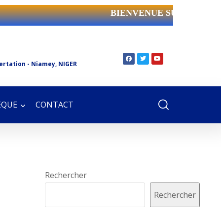
BIENVENUE SUR LE SIT
ertation - Niamey, NIGER
ÈQUE
CONTACT
Rechercher
Rechercher