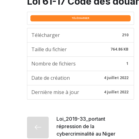
Loi 61-17 Code des doua
TÉLÉCHARGER
Télécharger
210
Taille du fichier
764.86 KB
Nombre de fichiers
1
Date de création
4 juillet 2022
Dernière mise à jour
4 juillet 2022
Loi_2019-33_portant
répression de la
cybercriminalité au Niger