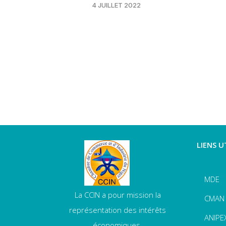
4 JUILLET 2022
LIENS U
MDE
La CCIN a pour mission la
CMAN
représentation des intérêts
ANIPE
économiques.