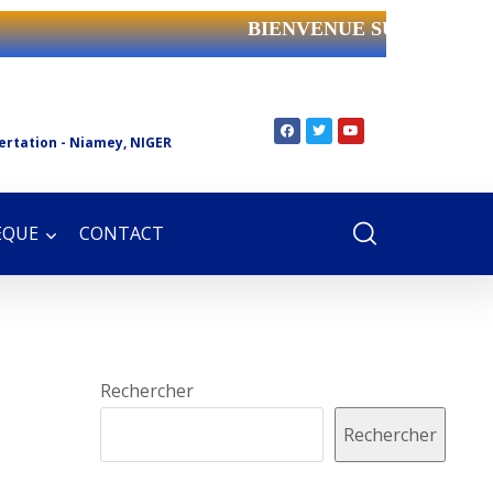
BIENVENUE SUR LE SIT
ertation - Niamey, NIGER
ÈQUE
CONTACT
Rechercher
Rechercher