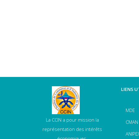
LIENS U
MDE
La CCIN a pour mission la
CMAN
représentation des intérêts
ANIPE
économiques.