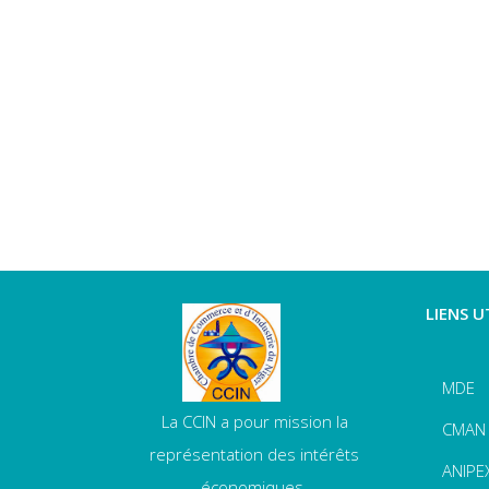
LIENS U
MDE
La CCIN a pour mission la
CMAN
représentation des intérêts
ANIPE
économiques.